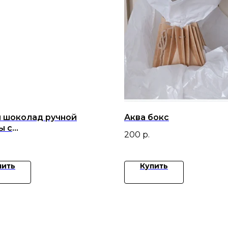
 шоколад ручной
Аква бокс
ы с
200
р.
кой,вишней,малиной и
лем
пить
Купить