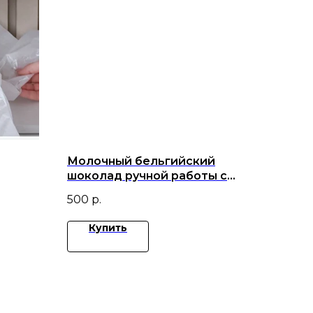
Молочный бельгийский
шоколад ручной работы с
клубникой , малиной и
500
р.
черникой.
Купить