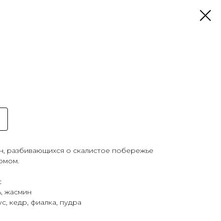
лн, разбивающихся о скалистое побережье
рмом.
с
, жасмин
с, кедр, фиалка, пудра