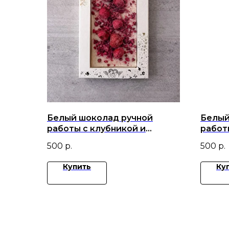
Белый шоколад ручной
Белый
работы с клубникой и
работ
малиной
ежеви
500
р.
500
р.
минда
Купить
Ку