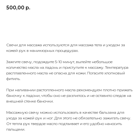
500,00
р.
Добавить в корзину
Свечи для массажа используются для массажа тела и уходом за
кожей рук в маникюрных процедурах.
Зажгите свечу, подождите 5-10 минут, вылейте небольшое
количество масла на ладонь и приступите к массажу. Температура
расплавленного масла не опасна для кожи. Погасите хлопковый
фитиль.
При наливании растопленного масла рекомендуем плотно прижать
баночку к ладони, чтобы оно не разлилось и не оставило следов на
внешней стенке баночки.
Массажную свечу можно использовать в качестве бальзама для
ухода за кожей рук и ног. Для этого не обязательно зажигать свечу.
От тепла рук твердое масло подтаивает и его удобно наносить
пальцами.