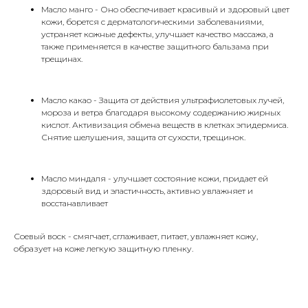
Масло манго - Оно обеспечивает красивый и здоровый цвет
кожи, борется с дерматологическими заболеваниями,
устраняет кожные дефекты, улучшает качество массажа, а
также применяется в качестве защитного бальзама при
трещинах.
Масло какао - Защита от действия ультрафиолетовых лучей,
мороза и ветра благодаря высокому содержанию жирных
кислот. Активизация обмена веществ в клетках эпидермиса.
Снятие шелушения, защита от сухости, трещинок.
Масло миндаля - улучшает состояние кожи, придает ей
здоровый вид и эластичность, активно увлажняет и
восстанавливает
Соевый воск - смягчает, сглаживает, питает, увлажняет кожу,
образует на коже легкую защитную пленку.