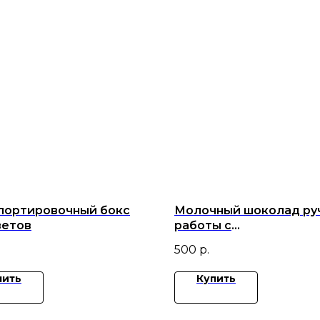
портировочный бокс
Молочный шоколад ру
ветов
работы с
ежевикой,вишней,мали
500
р.
миндалем.
пить
Купить