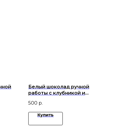
чной
Белый шоколад ручной
работы с клубникой и
ной и
малиной
500
р.
Купить