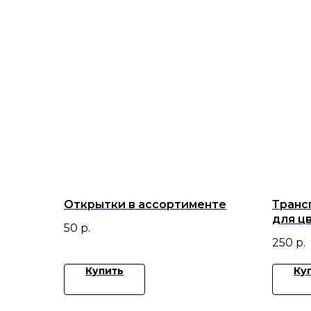
Открытки в ассортименте
Транс
для ц
50
р.
250
р.
Купить
Ку