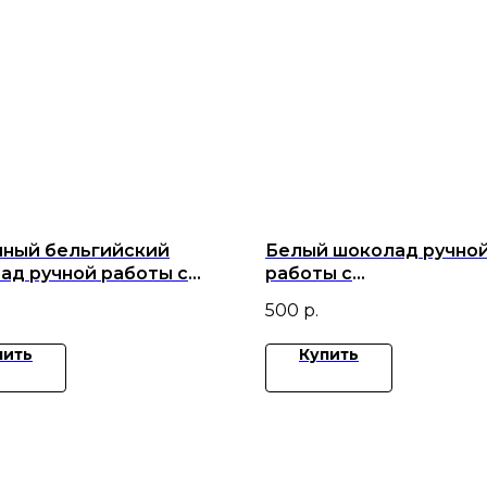
ный бельгийский
Белый шоколад ручно
ад ручной работы с
работы с
икой , малиной и
ежевикой,вишней,мали
500
р.
кой.
миндалем
пить
Купить