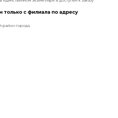
в единственном экземпляре и доступен к заказу
 только с филиала по адресу
й район города.