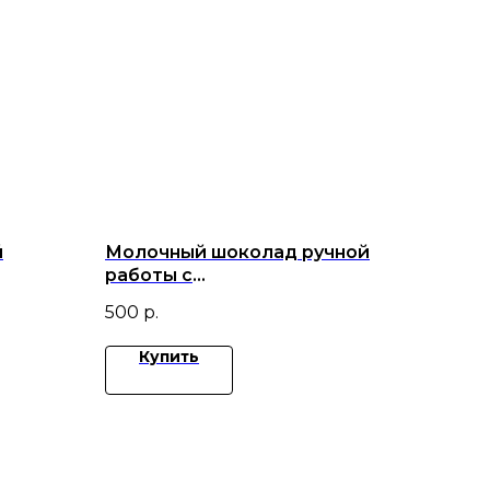
й
Молочный шоколад ручной
работы с
ной и
ежевикой,вишней,малиной и
500
р.
миндалем.
Купить