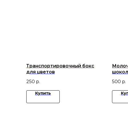
Транспортировочный бокс
Молоч
для цветов
шокол
клубн
250
р.
500
р.
черни
Купить
Ку