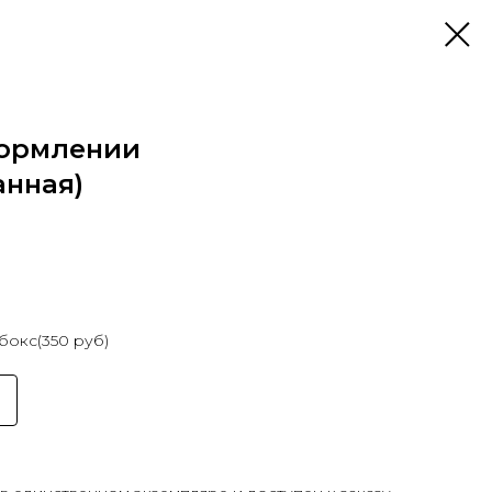
формлении
анная)
окс(350 руб)