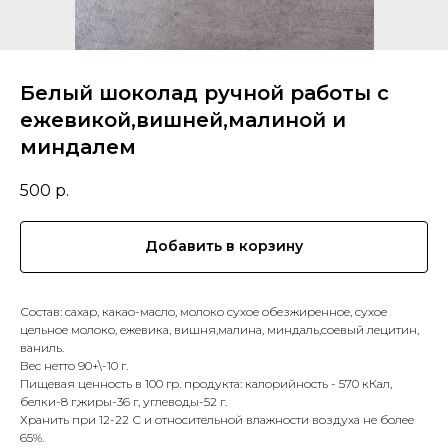
Белый шоколад ручной работы с
ежевикой,вишней,малиной и
миндалем
500
р.
Добавить в корзину
Состав: сахар, какао-масло, молоко сухое обезжиренное, сухое
цельное молоко, ежевика, вишня,малина, миндаль,соевый лецитин,
ваниль.
Вес нетто 90+\-10 г.
Пищевая ценность в 100 гр. продукта: калорийность - 570 кКал,
белки-8 г,жиры-36 г, углеводы-52 г.
Хранить при 12-22 С и относительной влажности воздуха не более
65%.