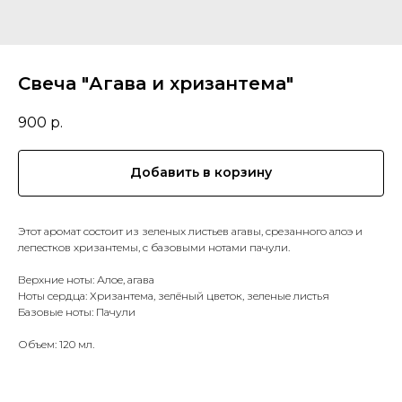
Свеча "Агава и хризантема"
900
р.
Добавить в корзину
Этот аромат состоит из зеленых листьев агавы, срезанного алоэ и
лепестков хризантемы, с базовыми нотами пачули.
Верхние ноты: Алое, агава
Ноты сердца: Хризантема, зелёный цветок, зеленые листья
Базовые ноты: Пачули
Объем: 120 мл.