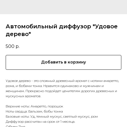
Автомобильный диффузор "Удовое
дерево"
500
р.
Добавить в корзину
Удовое дерево - это сложный древесный аромат с нотами амаретто,
рома, и бобами тонка. Нравится одинаково и мужчинам и
женщинам. Прекрасно подойдет ценителям дорогих древесных и
мускусных ароматов.
Верхние ноты: Амаретто, порошок
Ноты сердца: Бальзам, бобы тонка
Базовые ноты: Уд, темный мускус, светлый мускус, ром
Диффузор рассчитан на срок от 1 месяца.
Объем: 7мл