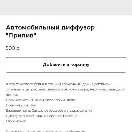
Автомобильный диффузор
"Прилив"
500
р.
Добавить в корзину
Аромат чистого белья в свежий солнечный день. Дополнен
оттенками цитрусовых, зеленого яблока, кедра, жасмина, лаванды и
лилии.
Верхние ноты: Лимон, хлопковый цветок
Ноты сердца: Лен
Базовые ноты: Сандаловое дерево, пудра, фиалка
Диффузор рассчитан на срок от 1 месяца.
Объем: 7мл
Для использования диффузора необходимо: