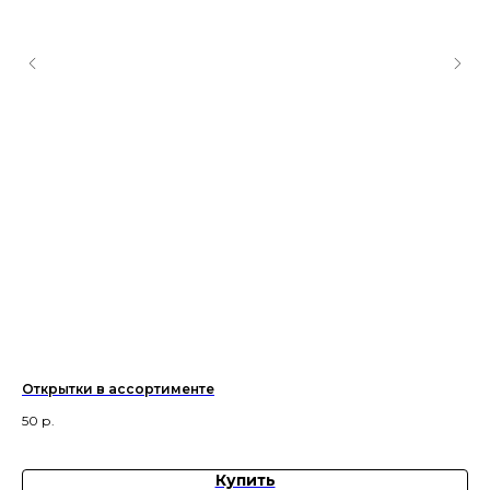
Открытки в ассортименте
Бе
еж
50
р.
50
Купить