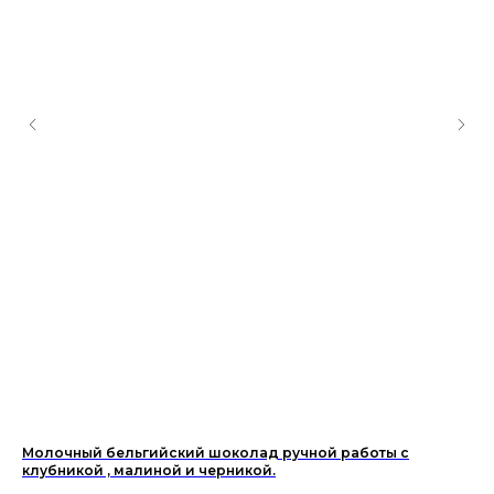
Молочный бельгийский шоколад ручной работы с
Бе
клубникой , малиной и черникой.
50