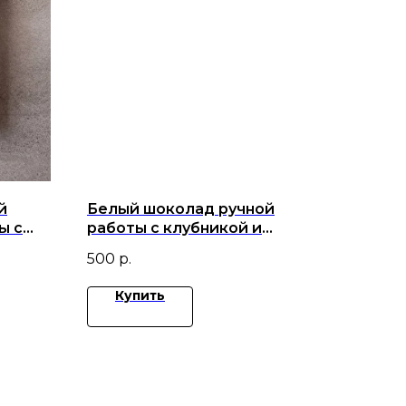
й
Белый шоколад ручной
ы с
работы с клубникой и
малиной
500
р.
Купить