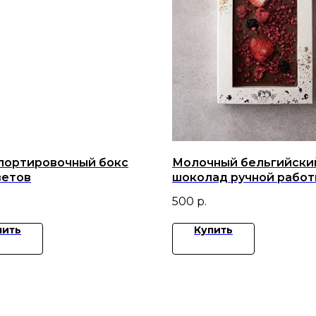
портировочный бокс
Молочный бельгийски
ветов
шоколад ручной работ
клубникой , малиной и
500
р.
черникой.
пить
Купить