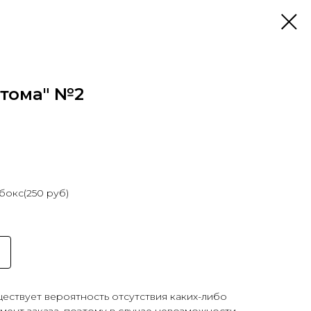
стома" №2
окс(250 руб)
ествует вероятность отсутствия каких-либо
мент заказа, поэтому в случае невозможности