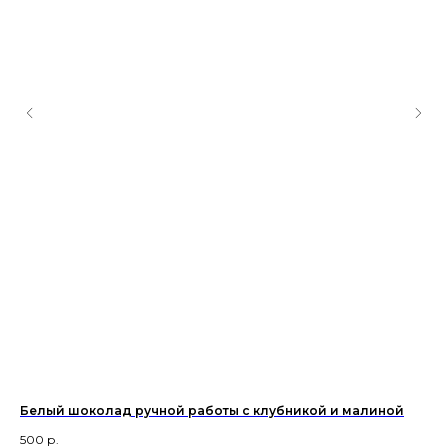
Белый шоколад ручной работы с клубникой и малиной
Бе
еж
500
р.